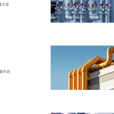
最大压
瓣开启